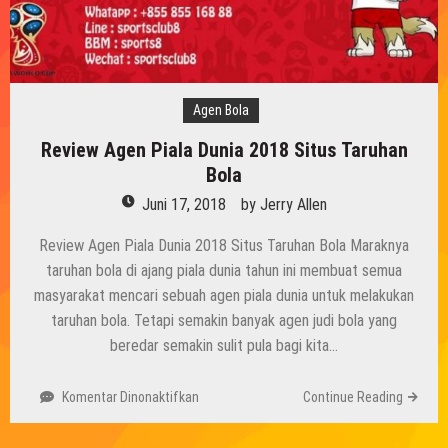
Agen Bola
Review Agen Piala Dunia 2018 Situs Taruhan
Bola
Juni 17, 2018
by
Jerry Allen
Review Agen Piala Dunia 2018 Situs Taruhan Bola Maraknya
taruhan bola di ajang piala dunia tahun ini membuat semua
masyarakat mencari sebuah agen piala dunia untuk melakukan
taruhan bola. Tetapi semakin banyak agen judi bola yang
beredar semakin sulit pula bagi kita…
pada
Komentar Dinonaktifkan
Continue Reading
Review
Agen