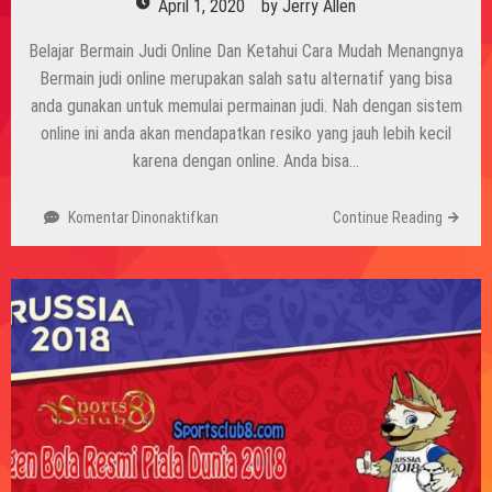
April 1, 2020
by
Jerry Allen
Belajar Bermain Judi Online Dan Ketahui Cara Mudah Menangnya
Bermain judi online merupakan salah satu alternatif yang bisa
anda gunakan untuk memulai permainan judi. Nah dengan sistem
online ini anda akan mendapatkan resiko yang jauh lebih kecil
karena dengan online. Anda bisa…
pada
Komentar Dinonaktifkan
Continue Reading
Belajar
Bermain
Judi
Online
Dan
Ketahui
Cara
Mudah
Menangnya