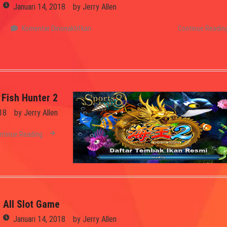
Januari 14, 2018
by
Jerry Allen
pada
Komentar Dinonaktifkan
Continue Readin
Lucky
God
Progressive
Fish Hunter 2
018
by
Jerry Allen
ntinue Reading
All Slot Game
Januari 14, 2018
by
Jerry Allen