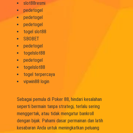
slot88resmi
pedetogel
pedetogel
pedetogel
togel slot88
SBOBET
pedetogel
togelslot88
pedetogel
togelslot88
togel terpercaya
vipwin88 login
Sebagai pemula di
Poker 88
, hindari kesalahan
seperti bermain tanpa strategi, terlalu sering
menggertak, atau tidak mengatur bankroll
dengan bijak. Pahami dasar permainan dan latih
kesabaran Anda untuk meningkatkan peluang