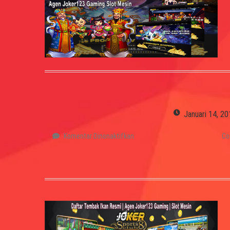
Resmi
Terpercaya
Januari 14, 2
pada
Komentar Dinonaktifkan
Co
Fish
Hunter
2