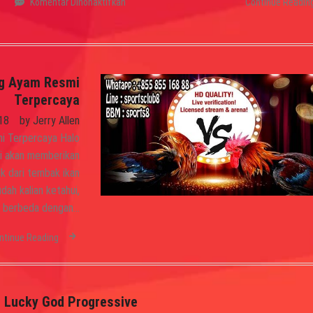
pada
Komentar Dinonaktifkan
Continue Readin
Review
Agen
Piala
Dunia
2018
ng Ayam Resmi
Situs
Terpercaya
Taruhan
Bola
18
by
Jerry Allen
i Terpercaya Halo
ami akan memberikan
k dari tembak ikan
ah kalian ketahui,
m berbeda dengan…
ntinue Reading
Lucky God Progressive