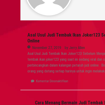
Asal Usul Judi Tembak Ikan Joker123 S
Online
November 27, 2019
by
Jerry Allen
Asal Usul Judi Tembak Ikan Joker123 Sebelum Menjad
tembak ikan joker123 yang saat ini sedang viral dan 
perbincangkan dalam kalangan petaruh judi online. Bis
orang yang datang setiap harinya untuk ingin melaku
pada
Komentar Dinonaktifkan
Asal
Usul
Judi
Tembak
Cara Menang Bermain Judi Tembak 