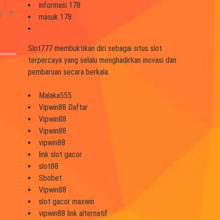
informasi 178
g
masuk 178
Slot777 membuktikan diri sebagai
situs slot
terpercaya
yang selalu menghadirkan inovasi dan
pembaruan secara berkala.
Malaka555
Vipwin88 Daftar
Vipwin88
Vipwin88
vipwin88
link slot gacor
slot88
Sbobet
Vipwin88
slot gacor maxwin
vipwin88 link alternatif