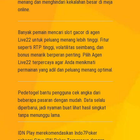
menang dan menghindari kekalahan besar di meja
online.
Banyak pemain mencari slot gacor di agen
Live22 untuk peluang menang lebih tinggi. Fitur
seperti RTP tinggi, volatilitas seimbang, dan
bonus menarik berperan penting. Pilih
Agen
Live22
terpercaya agar Anda menikmati
permainan yang adil dan peluang menang optimal.
Pedetogel
bantu pengguna cek angka dari
beberapa pasaran dengan mudah. Data selalu
diperbarui, jadi nyaman buat lihat hasil singkat
tanpa menunggu lama.
IDN Play merekomendasikan Indo7Poker