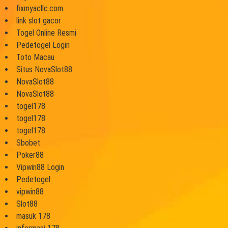
fixmyacllc.com
link slot gacor
Togel Online Resmi
Pedetogel Login
Toto Macau
Situs NovaSlot88
NovaSlot88
NovaSlot88
togel178
togel178
togel178
Sbobet
Poker88
Vipwin88 Login
Pedetogel
vipwin88
Slot88
masuk 178