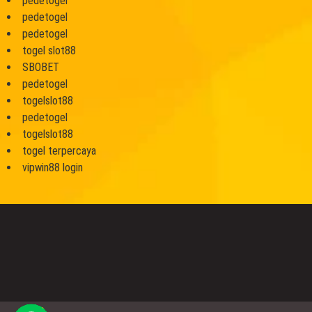
pedetogel
pedetogel
pedetogel
togel slot88
SBOBET
pedetogel
togelslot88
pedetogel
togelslot88
togel terpercaya
vipwin88 login
@2013