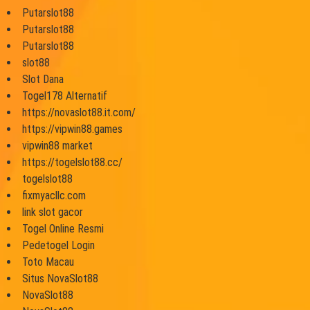
Putarslot88
Putarslot88
Putarslot88
slot88
Slot Dana
Togel178 Alternatif
https://novaslot88.it.com/
https://vipwin88.games
vipwin88 market
https://togelslot88.cc/
togelslot88
fixmyacllc.com
link slot gacor
Togel Online Resmi
Pedetogel Login
Toto Macau
Situs NovaSlot88
NovaSlot88