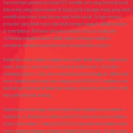
Cara bermain gaming slot joker123 memiliki seni yang berbeda beda.
Ada orang yang suka bermain di latop,serta ada juga orang yang lebih
memilih main lewat smartphone agar lebih santai. Tetapi menurut
prosedur yang lebih tepat dan lebih menguntungkan adalah bermain
di smartphone. Pertama-tama jika bermain di latop sering kali
terhadang jaringan koneksi tidak bagus sehingga membuat
permainan menjadi kacau dan susah mengeluarkan jackpot.
Kedua jika anda bermain dengan latop anda tidak dapat mengetahui
power jackpot yang dapat di claim jika sudah penuh. Jika dalam
seminggu jackpot tidak anda menclaim jackpot mingguan. Maka akan
reset kembali awal pada hari minggu pukul 00:00 WIB. Kelebihan dan
keuntungan bermain di hanphone adalah, jaringan koneksi lebih stabil
dari pada bermain di latop.
Kemudian pastikan juga anda bermain lewat aplikasi jika bermain di
hanphone ya. Karena slot online joker123 bukan hanya menyediakan
jackpot permainan. Tetapi joker123 slot juga ada menyediakan claim
bonus angpau mingguan dengan nominal hingga jutaan. Tetapi bonus