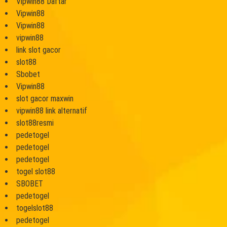
Vipwin88 Daftar
Vipwin88
Vipwin88
vipwin88
link slot gacor
slot88
Sbobet
Vipwin88
slot gacor maxwin
vipwin88 link alternatif
slot88resmi
pedetogel
pedetogel
pedetogel
togel slot88
SBOBET
pedetogel
togelslot88
pedetogel