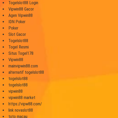
Togelslot88 Login
Vipwin88 Gacor
Agen Vipwin88
IDN Poker
Poker
Slot Gacor
Togelslot88
Togel Resmi
Situs Togel178
Vipwin88
mainvipwin88.com
alternatif togelslot88
togelslot88
togelslot88
vipwin88
vipwin88 market
https://vipw88.com/
link novaslot88
toto macau