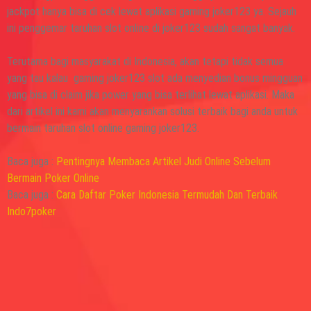
jackpot hanya bisa di cek lewat aplikasi gaming joker123 ya. Sejauh
ini penggemar taruhan slot online di joker123 sudah sangat banyak.
Terutama bagi masyarakat di Indonesia, akan tetapi tidak semua
yang tau kalau gaming joker123 slot ada menyedian bonus mingguan
yang bisa di claim jika power yang bisa terlihat lewat aplikasi. Maka
dari artikel ini kami akan menyarankan solusi terbaik bagi anda untuk
bermain taruhan slot online gaming joker123.
Baca juga :
Pentingnya Membaca Artikel Judi Online Sebelum
Bermain Poker Online
Baca juga :
Cara Daftar Poker Indonesia Termudah Dan Terbaik
Indo7poker