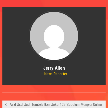
Jerry Allen
News Reporter
Asal Usul Judi Tembak Ikan Joker123 Sebelum Menjadi Online