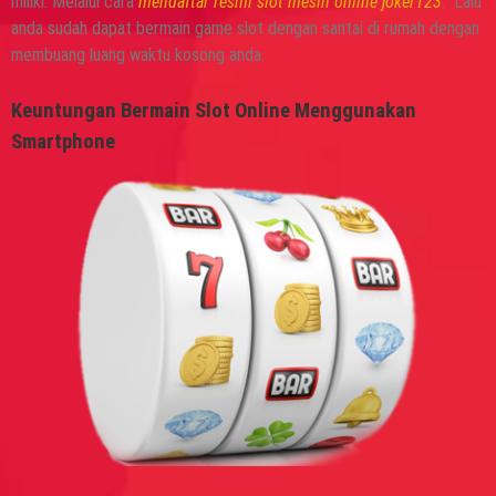
miliki. Melalui cara
mendaftar resmi slot mesin online joker123
. Lalu
anda sudah dapat bermain game slot dengan santai di rumah dengan
membuang luang waktu kosong anda.
Keuntungan Bermain Slot Online Menggunakan
Smartphone