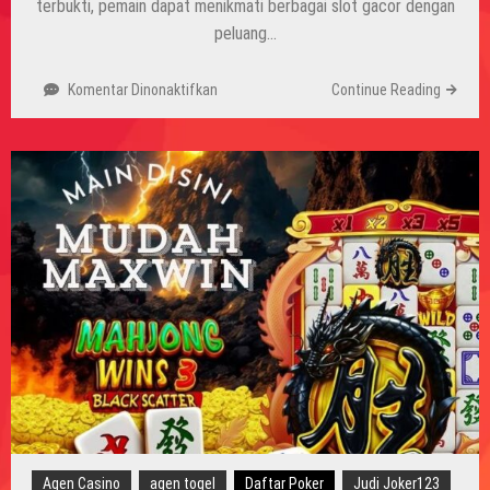
terbukti, pemain dapat menikmati berbagai slot gacor dengan
peluang…
pada
Komentar Dinonaktifkan
Continue Reading
Slot
Gacor
Harian
di
Togelslot88:
Tips
dan
Trik
100%
Terpercaya
Agen Casino
agen togel
Daftar Poker
Judi Joker123